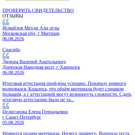
ПРОВЕРИТЬ СВИДЕТЕЛЬСТВО
ОТЗЫВЫ
Исмайлов Мехди Али оглы
Московская обл, г Мытищи
06.08.2026
Спасибо
Дядюра Валерий Анатольевич
Донецкая Народная респ, г Харцызск
06.08.2026
Итоговая аттестация пройдена успешно. Поначалу немного
волновался. Казалось, что объём материала будет слишком
большим, а с аттестацией могут возникнуть сложности. Сдать
итоговую аттестацию было не та...
Целигорова Елена Геннадьевна
г Санкт-Петербург
05.08.2026
Нравится подача материала. Ничего лишнего. Вопросы теста