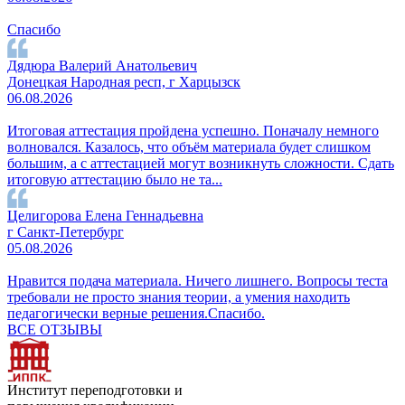
Спасибо
Дядюра Валерий Анатольевич
Донецкая Народная респ, г Харцызск
06.08.2026
Итоговая аттестация пройдена успешно. Поначалу немного
волновался. Казалось, что объём материала будет слишком
большим, а с аттестацией могут возникнуть сложности. Сдать
итоговую аттестацию было не та...
Целигорова Елена Геннадьевна
г Санкт-Петербург
05.08.2026
Нравится подача материала. Ничего лишнего. Вопросы теста
требовали не просто знания теории, а умения находить
педагогически верные решения.Спасибо.
ВСЕ ОТЗЫВЫ
Институт переподготовки и