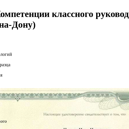
мпетенции классного руководи
на-Дону)
ологий
разца
ия