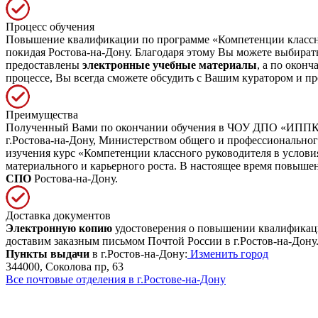
Процесс обучения
Повышение квалификации по программе «Компетенции классн
покидая Ростова-на-Дону. Благодаря этому Вы можете выбирать
предоставлены
электронные учебные материалы
, а по окон
процессе, Вы всегда сможете обсудить с Вашим куратором и пр
Преимущества
Полученный Вами по окончании обучения в ЧОУ ДПО «ИППК» д
г.Ростова-на-Дону, Министерством общего и профессионально
изучения курс «Компетенции классного руководителя в услов
материального и карьерного роста. В настоящее время повыш
СПО
Ростова-на-Дону.
Доставка документов
Электронную копию
удостоверения о повышении квалификации
доставим заказным письмом Почтой России в г.Ростов-на-Дону.
Пункты выдачи
в г.Ростов-на-Дону:
Изменить город
344000, Соколова пр, 63
Все почтовые отделения в г.Ростове-на-Дону