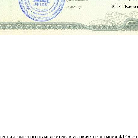
нции классного руководителя в условиях реализации ФГОС» ра