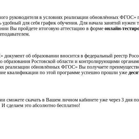
ого руководителя в условиях реализации обновлённых ФГОС» 
 удобный для себя график обучения. Для начала занятий нужен т
чании Вы пройдете итоговую аттестацию в форме
онлайн-тестир
еподавателем.
окумент об образовании вносится в федеральный реестр Росо
го образования Ростовской области и контролирующими органа
иях реализации обновлённых ФГОС» Вы получаете преимущество 
ение квалификации по этой программе успешно прошли уже
деся
 сможете скачать в Вашем личном кабинете уже через 3 дня по
 И сделаем это абсолютно бесплатно!