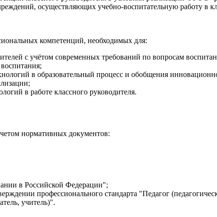
реждений, осуществляющих учебно-воспитательную работу в кл
ссиональных компетенций, необходимых для:
телей с учётом современных требований по вопросам воспитан
 воспитания;
хнологий в образовательный процесс и обобщения инновационн
ализации;
огий в работе классного руководителя.
четом нормативных документов:
вании в Российской Федерации";
верждении профессионального стандарта "Педагог (педагогическ
тель, учитель)".