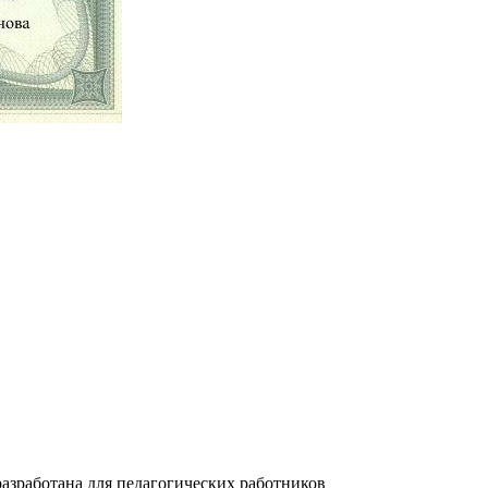
зработана для педагогических работников