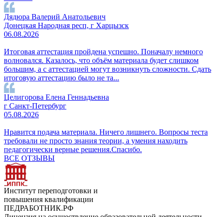
Дядюра Валерий Анатольевич
Донецкая Народная респ, г Харцызск
06.08.2026
Итоговая аттестация пройдена успешно. Поначалу немного
волновался. Казалось, что объём материала будет слишком
большим, а с аттестацией могут возникнуть сложности. Сдать
итоговую аттестацию было не та...
Целигорова Елена Геннадьевна
г Санкт-Петербург
05.08.2026
Нравится подача материала. Ничего лишнего. Вопросы теста
требовали не просто знания теории, а умения находить
педагогически верные решения.Спасибо.
ВСЕ ОТЗЫВЫ
Институт переподготовки и
повышения квалификации
ПЕДРАБОТНИК.РФ
Лицензия на осуществление образовательной деятельности -