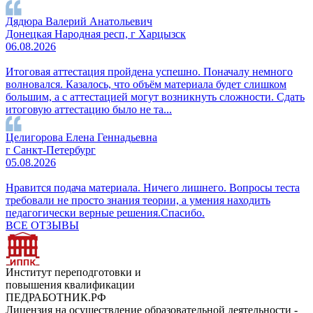
Дядюра Валерий Анатольевич
Донецкая Народная респ, г Харцызск
06.08.2026
Итоговая аттестация пройдена успешно. Поначалу немного
волновался. Казалось, что объём материала будет слишком
большим, а с аттестацией могут возникнуть сложности. Сдать
итоговую аттестацию было не та...
Целигорова Елена Геннадьевна
г Санкт-Петербург
05.08.2026
Нравится подача материала. Ничего лишнего. Вопросы теста
требовали не просто знания теории, а умения находить
педагогически верные решения.Спасибо.
ВСЕ ОТЗЫВЫ
Институт переподготовки и
повышения квалификации
ПЕДРАБОТНИК.РФ
Лицензия на осуществление образовательной деятельности -