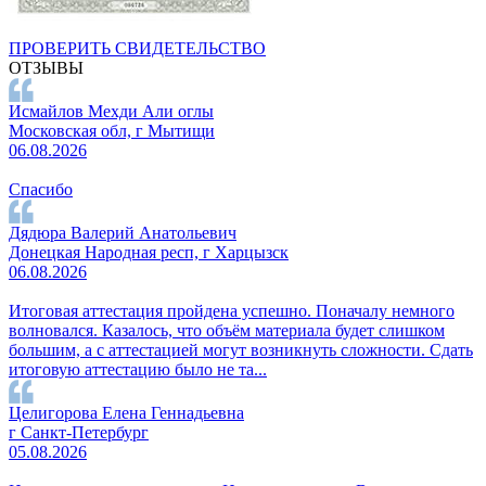
ПРОВЕРИТЬ СВИДЕТЕЛЬСТВО
ОТЗЫВЫ
Исмайлов Мехди Али оглы
Московская обл, г Мытищи
06.08.2026
Спасибо
Дядюра Валерий Анатольевич
Донецкая Народная респ, г Харцызск
06.08.2026
Итоговая аттестация пройдена успешно. Поначалу немного
волновался. Казалось, что объём материала будет слишком
большим, а с аттестацией могут возникнуть сложности. Сдать
итоговую аттестацию было не та...
Целигорова Елена Геннадьевна
г Санкт-Петербург
05.08.2026