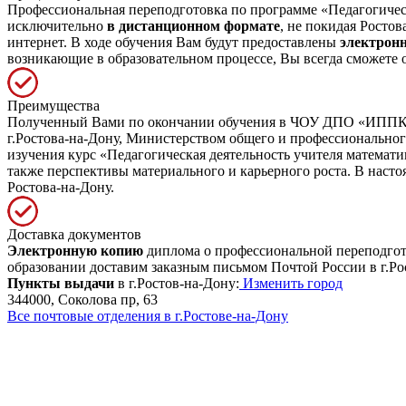
Профессиональная переподготовка по программе «Педагогическ
исключительно
в дистанционном формате
, не покидая Росто
интернет. В ходе обучения Вам будут предоставлены
электрон
возникающие в образовательном процессе, Вы всегда сможете 
Преимущества
Полученный Вами по окончании обучения в ЧОУ ДПО «ИППК» д
г.Ростова-на-Дону, Министерством общего и профессионально
изучения курс «Педагогическая деятельность учителя математ
также перспективы материального и карьерного роста. В нас
Ростова-на-Дону.
Доставка документов
Электронную копию
диплома о профессиональной переподгото
образовании доставим заказным письмом Почтой России в г.Рос
Пункты выдачи
в г.Ростов-на-Дону:
Изменить город
344000, Соколова пр, 63
Все почтовые отделения в г.Ростове-на-Дону