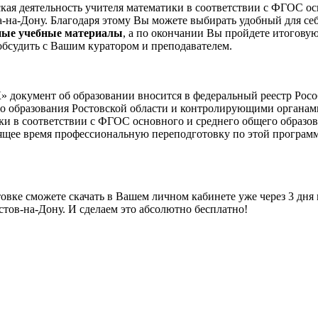
ая деятельность учителя математики в соответствии с ФГОС ос
ва-на-Дону. Благодаря этому Вы можете выбирать удобный для себ
ные учебные материалы
, а по окончании Вы пройдете итогову
обсудить с Вашим куратором и преподавателем.
окумент об образовании вносится в федеральный реестр Росо
го образования Ростовской области и контролирующими органа
ики в соответствии с ФГОС основного и среднего общего образов
тоящее время профессиональную переподготовку по этой програ
вке сможете скачать в Вашем личном кабинете уже через 3 дня
тов-на-Дону. И сделаем это абсолютно бесплатно!